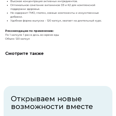
Высокая концентрация активных ингредиентов.
Открываем новые
Оптимальное сочетание витаминов D3 и K2 для комплексной
возможности вместе
поддержки здоровья.
Не содержит ГМО, глютен, соевые компоненты и искусственные
добавки.
Оставьте заявку,
Удобная форма выпуска – 120 капсул, хватает на длительный курс.
и наш консультант
с вами свяжется
Рекомендации по применению:
По 1 капсуле 1 раз в день во время еды
Объем: 120 капсул
Смотрите также
Я ознакомлен(-а) с
Политикой в отношении
обработки персональных данных
,
офертой
и
даю
согласие на обработку персональных
данных
Я даю
согласие на получение рекламных и
информационных рассылок