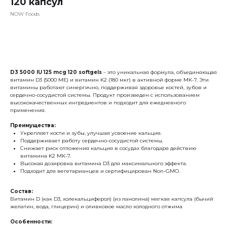
120 капсул
NOW Foods
Заказать опт
D3 5000 IU 125 mcg 120 softgels
– это уникальная формула, объединяющая
витамин D3 (5000 МЕ) и витамин K2 (180 мкг) в активной форме MK-7. Эти
витамины работают синергично, поддерживая здоровье костей, зубов и
сердечно-сосудистой системы. Продукт произведен с использованием
высококачественных ингредиентов и подходит для ежедневного
применения.
Преимущества:
Укрепляет кости и зубы, улучшая усвоение кальция.
Поддерживает работу сердечно-сосудистой системы.
Снижает риск отложения кальция в сосудах благодаря действию
витамина K2 MK-7.
Высокая дозировка витамина D3 для максимального эффекта.
Подходит для вегетарианцев и сертифицирован Non-GMO.
Состав:
Витамин D (как D3, холекальциферол) (из ланолина) мягкая капсула (бычий
желатин, вода, глицерин) и оливковое масло холодного отжима
Особенности: