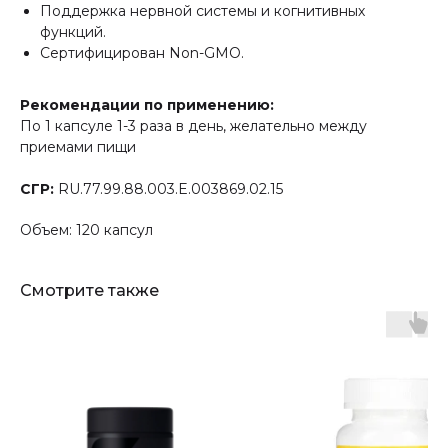
Поддержка нервной системы и когнитивных
функций.
Сертифицирован Non-GMO.
Рекомендации по применению:
По 1 капсуле 1-3 раза в день, желательно между
приемами пищи
СГР:
RU.77.99.88.003.E.003869.02.15
Объем: 120 капсул
Открываем новые
Смотрите также
возможности вместе
Оставьте заявку,
и наш консультант
с вами свяжется