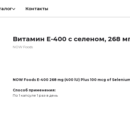
талог
Контакты
Витамин E-400 с селеном, 268 мг
NOW Foods
Заказать опт
NOW Foods E-400 268 mg (400 lU) Plus 100 mcg of Seleniu
Способ применения:
По 1 капсуле 1 раз в день