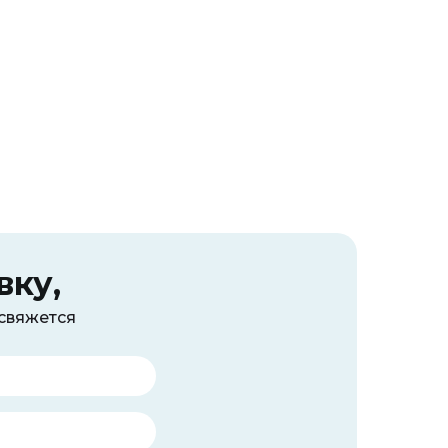
вку,
 свяжется