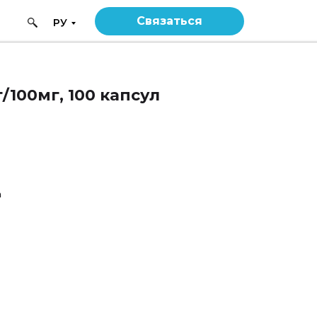
Связаться
РУ
/100мг, 100 капсул
m