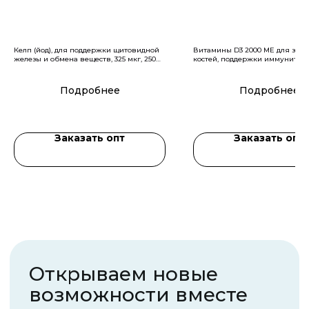
Келп (йод), для поддержки щитовидной
Витамины D3 2000 МЕ для здо
Я ознакомлен(-а) с
Политикой в отношении
железы и обмена веществ, 325 мкг, 250
костей, поддержки иммунитета,
обработки персональных данных
,
офертой
и
капсул
капсул
даю
согласие на обработку персональных
данных
Подробнее
Подробнее
Я даю
согласие на получение рекламных и
информационных рассылок
Заказать опт
Заказать опт
Отправить
Telegram
Max
+7 (800) 770-72-01
info@supplementopt.com