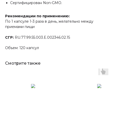
Сертифицирован Non-GMO.
Рекомендации по применению:
По 1 капсуле 1-3 раза в день, желательно между
приемами пищи
СГР:
RU.77.99.55.003.E.002346.02.15
Объем: 120 капсул
Смотрите также
Открываем новые
возможности вместе
Оставьте заявку,
и наш консультант
с вами свяжется