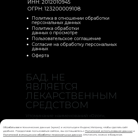
ИНН: 2012010945
ОГРН: 123200009108
Политика в отношении обработки
персональных данных
Политика обработки
данных о просмотре
Пользовательское соглашение
Согласие на обработку персональных
данных
Оферта
БАД. НЕ
ЯВЛЯЕТСЯ
ЛЕКАРСТВЕННЫМ
СРЕДСТВОМ
Упоминание наименований «Ozon»,
«Wildberries» и других маркетплейсов на
данном сайте носит исключительно
Обрабатываем технические данные (кукис) и используем Яндекс.Метрику, чтобы сделать сайт
информационный характер и
удобнее. Продолжая пользоваться сайтом, вы соглашаетесь с
Политикой использования данных
и
используется для описания каналов
Политикой в отношении обработки персональных данных
. Отключить можно в браузере.
сбыта нашей продукции. Все права на