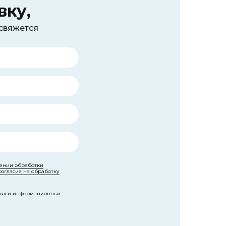
вку,
 свяжется
ении обработки
согласие на обработку
ных и информационных