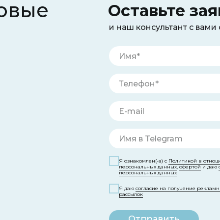
овые
Оставьте зая
и наш консультант с вами
Я ознакомлен(-а) с
Политикой в отнош
персональных данных
,
офертой
и даю
персональных данных
Я даю
согласие на получение реклам
рассылок
Отправить