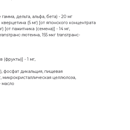
мма, дельта, альфа, бета) - 20 мг
 кверцетина (5 мг) [от японского концентрата
 [от пажитника (семена)] - 14 мг,
transтранс-лютеина, 155 мкг transтранс-
(фрукты)] - 1 мг,
), фосфат дикальция, пищевая
т, микрокристаллическая целлюлоза,
е масло