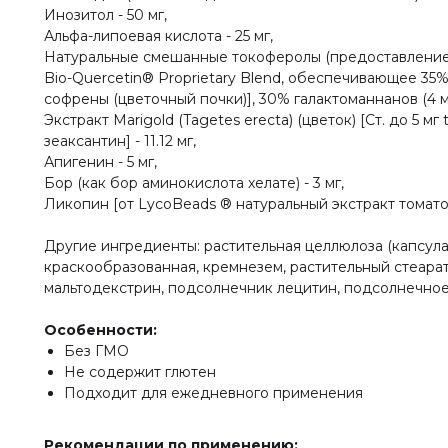
Инозитол - 50 мг,
Альфа-липоевая кислота - 25 мг,
Натуральные смешанные токоферолы (предоставление га
Bio-Quercetin® Proprietary Blend, обеспечивающее 35%
софрены (цветочный почки)], 30% галактоманнанов (4 мг)
Экстракт Marigold (Tagetes erecta) (цветок) [Ст. до 5 мг 
зеаксантин] - 11.12 мг,
Апигенин - 5 мг,
Бор (как бор аминокислота хелате) - 3 мг,
Ликопин [от LycoBeads ® натуральный экстракт томатов 
Другие ингредиенты: растительная целлюлоза (капсула
краскообразованная, кремнезем, растительный стеара
мальтодекстрин, подсолнечник лецитин, подсолнечно
Особенности:
Без ГМО
Не содержит глютен
Подходит для ежедневного применения
Рекомендации по применению: