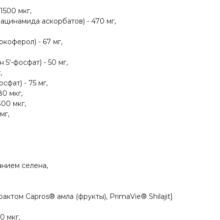
1500 мкг,
ацинамида аскорбатов) - 470 мг,
коферол) - 67 мг,
5'-фосфат) - 50 мг,
,
фат) - 75 мг,
80 мкг,
300 мкг,
мг,
анием селена,
ктом Capros® амла (фрукты), PrimaVie® Shilajit]
0 мкг,