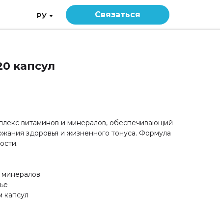
Связаться
РУ
20 капсул
плекс витаминов и минералов, обеспечивающий
жания здоровья и жизненного тонуса. Формула
ости.
 минералов
ье
м капсул