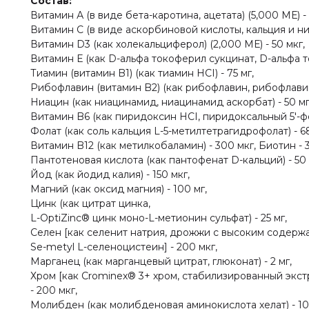
Состав:
Витамин А (в виде бета-каротина, ацетата) (5,000 МЕ) - 
Витамин С (в виде аскорбиновой кислоты, кальция и ни
Витамин D3 (как холекальциферол) (2,000 МЕ) - 50 мкг,
Витамин Е (как D-альфа токоферил сукцинат, D-альфа то
Тиамин (витамин B1) (как тиамин HCI) - 75 мг,
Рибофлавин (витамин B2) (как рибофлавин, рибофлавин 
Ниацин (как ниацинамид, ниацинамид аскорбат) - 50 мг
Витамин B6 (как пиридоксин HCI, пиридоксальный 5'-фос
Фолат (как соль кальция L-5-метилтетрагидрофолат) - 6
Витамин B12 (как метилкобаламин) - 300 мкг, Биотин - 
Пантотеновая кислота (как пантофенат D-кальций) - 50 
Йод (как йодид калия) - 150 мкг,
Магний (как оксид магния) - 100 мг,
Цинк (как цитрат цинка,
L-OptiZinc® цинк моно-L-метионин сульфат) - 25 мг,
Селен [как селенит натрия, дрожжи с высоким содерж
Se-metyl L-селеноцистеин] - 200 мкг,
Марганец (как марганцевый цитрат, глюконат) - 2 мг,
Хром [как Crominex® 3+ хром, стабилизированный экстра
- 200 мкг,
Молибден (как молибденовая аминокислота хелат) - 10